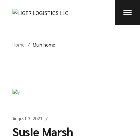
Skip
to
the
content
Home
Main home
August 3, 2021
Susie Marsh